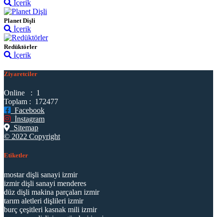
İçerik
Planet Dişli
İçerik
Redüktörler
İçerik
Ziyaretciler
Online : 1
Toplam : 172477
Facebook
İnstagram
Sitemap
© 2022 Copyright
Etiketler
mostar dişli sanayi izmir
izmir dişli sanayi menderes
düz dişli makina parçaları izmir
tarım aletleri dişlileri izmir
burç çeşitleri kasnak mili izmir