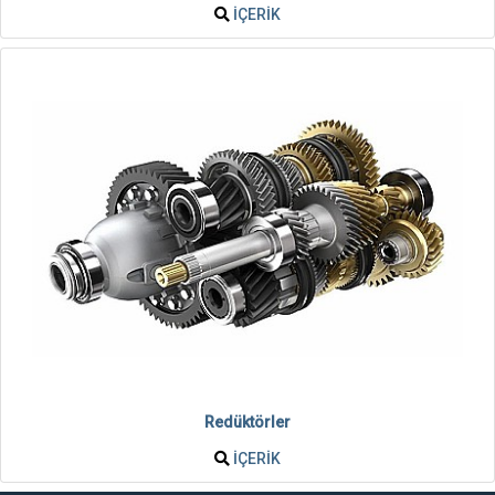
İÇERIK
Redüktörler
İÇERIK