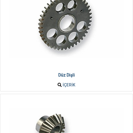
Düz Dişli
İÇERIK